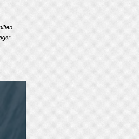
llten
lager