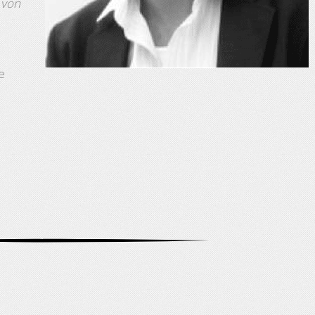
 von
e