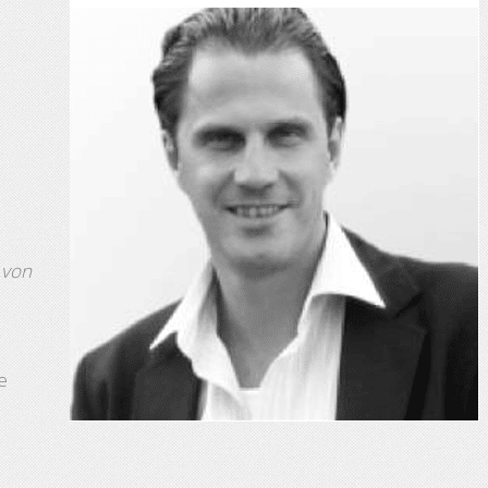
 von
e