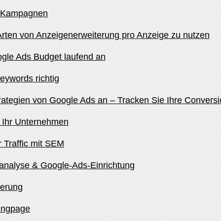
rt Kampagnen
Arten von Anzeigenerweiterung pro Anzeige zu nutzen
oogle Ads Budget laufend an
eywords richtig
ategien von Google Ads an – Tracken Sie Ihre Conversi
r Ihr Unternehmen
 Traffic mit SEM
nalyse & Google-Ads-Einrichtung
ierung
dingpage