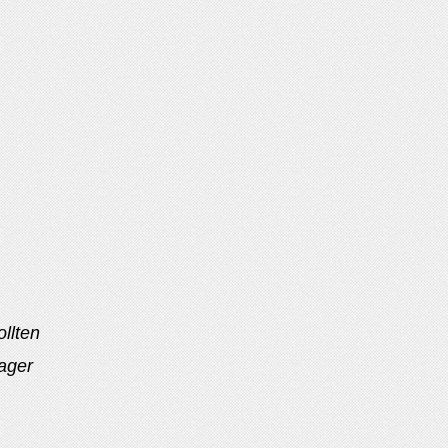
llten
lager